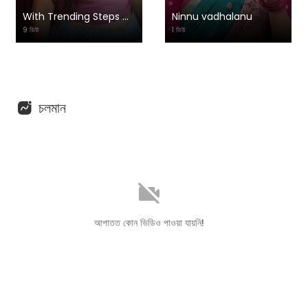
With Trending Steps ☺️ #virals #dance 0 1080P (2)
Ninnu vadhalanu
9 ভিউ
1 ভিউ
চলমান
আপাতত কোন ভিডিও পাওয়া যায়নি!